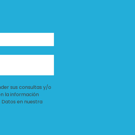
nder sus consultas y/o
en la información
e Datos en nuestra