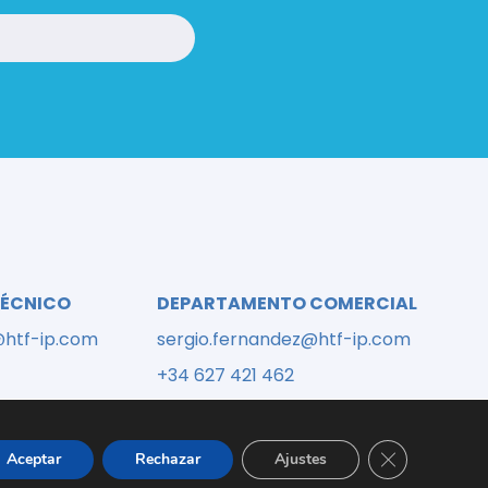
o
TÉCNICO
DEPARTAMENTO COMERCIAL
@htf-ip.com
sergio.fernandez@htf-ip.com
+34 627 421 462
Cerrar el bann
Aceptar
Rechazar
Ajustes