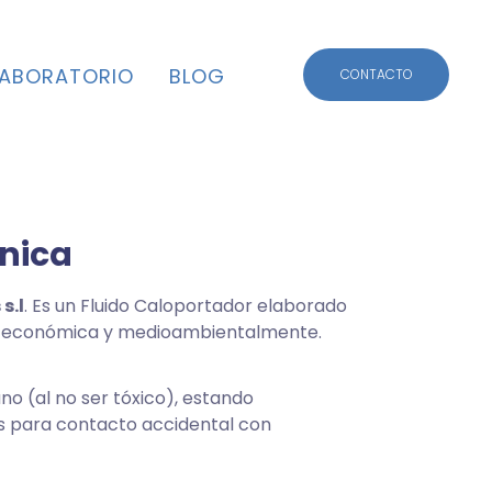
CONTACTO
LABORATORIO
BLOG
CONTACTO
ánica
s.l
. Es un Fluido Caloportador elaborado
ca, económica y medioambientalmente.
no (al no ser tóxico), estando
os para contacto accidental con