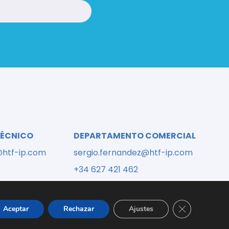
o
TÉCNICO
DEPARTAMENTO COMERCIAL
@htf-ip.com
sergio.fernandez@htf-ip.com
+34 627 421 462
Cerrar el bann
Aceptar
Rechazar
Ajustes