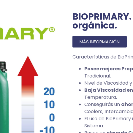
BIOPRIMARY. 
orgánica.
MÁS INFORMACIÓN
Características de BioPri
Posee mejores Pr
Tradicional.
Nivel de Viscosidad 
Baja Viscosidad e
Temperatura.
Conseguirás un
ahor
Coolers, Intercambi
El uso de BioPrimary
Sistema.
Posee un
elevado Co