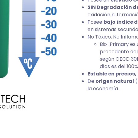
SIN Degradación de
oxidación ni formaci
Posee
bajo índice d
en sistemas secunda
No Tóxico, No Inflam
Bio-Primary es u
procedente del 
según OECD 301D
días es del 100
Estable en precios,
De
origen natural
(
la economía.