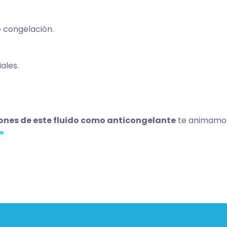
e congelación.
iales.
ones de este fluido como anticongelante
te animamos 
e»