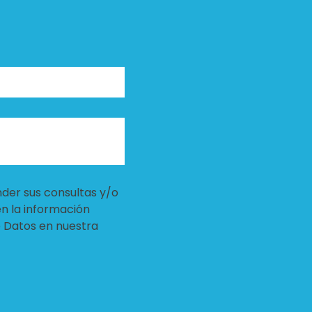
nder sus consultas y/o
en la información
e Datos en nuestra