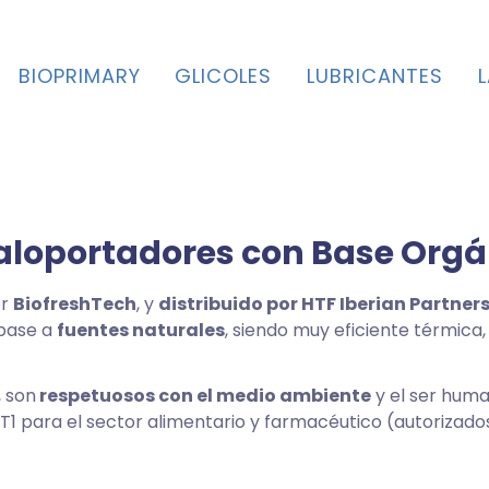
BIOPRIMARY
GLICOLES
LUBRICANTES
Caloportadores con Base Org
or
BiofreshTech
, y
distribuido por HTF Iberian Partners 
 base a
fuentes naturales
, siendo muy eficiente térmi
, son
respetuosos con el medio ambiente
y el ser huma
1 para el sector alimentario y farmacéutico (autorizad