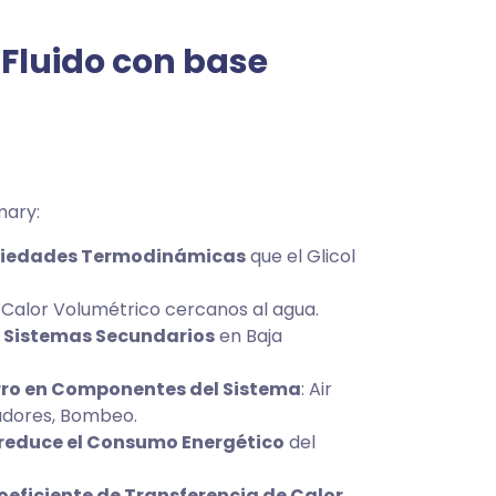
Fluido con base
mary:
opiedades Termodinámicas
que el Glicol
y Calor Volumétrico cercanos al agua.
n Sistemas Secundarios
en Baja
ro en Componentes del Sistema
: Air
adores, Bombeo.
reduce el Consumo Energético
del
eficiente de Transferencia de Calor
.