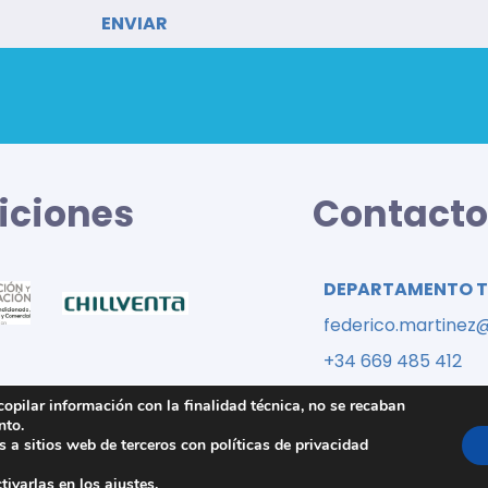
iciones
Contact
DEPARTAMENTO 
federico.martinez
+34 669 485 412
ecopilar información con la finalidad técnica, no se recaban
nto.
 a sitios web de terceros con políticas de privacidad
©2020 HTF Iberian Partners |
Aviso legal
|
Política de cookies
tivarlas en los
ajustes
.